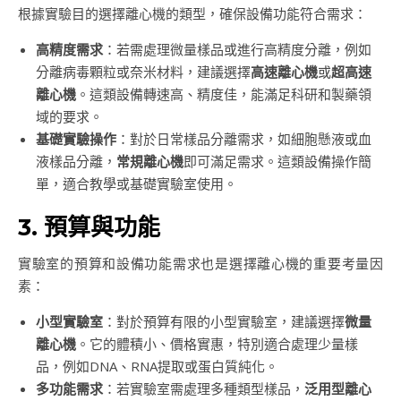
根據實驗目的選擇離心機的類型，確保設備功能符合需求：
高精度需求
：若需處理微量樣品或進行高精度分離，例如
分離病毒顆粒或奈米材料，建議選擇
高速離心機
或
超高速
離心機
。這類設備轉速高、精度佳，能滿足科研和製藥領
域的要求。
基礎實驗操作
：對於日常樣品分離需求，如細胞懸液或血
液樣品分離，
常規離心機
即可滿足需求。這類設備操作簡
單，適合教學或基礎實驗室使用。
3. 預算與功能
實驗室的預算和設備功能需求也是選擇離心機的重要考量因
素：
小型實驗室
：對於預算有限的小型實驗室，建議選擇
微量
離心機
。它的體積小、價格實惠，特別適合處理少量樣
品，例如DNA、RNA提取或蛋白質純化。
多功能需求
：若實驗室需處理多種類型樣品，
泛用型離心