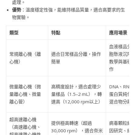
處理。
優勢
：溫度穩定性強，能維持樣品質量，適合高要求的生
物實驗。
類型
特點
應用場景
血液樣品分
常規離心機（離
適合日常樣品分離，操作
胞懸液沉降
心機）
簡單
教學與基礎
作
微量離心機（微
高精度設計，適合處理少
DNA、RNA
量離心機、微量
量樣品（1.5–2 mL），轉
蛋白質純化
離心管）
速高（12,000 rpm以上）
混合物分離
超高速離心機
提供極高轉速（超過
病毒顆粒純
（高速離心機、
30,000 rpm），適合奈米
因研究、細
超高速離心機性