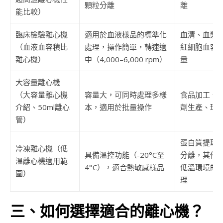
顆粒分離
離
能比較）
臨床檢驗離心機
適用於血液樣品的標準化
血清、血漿
（血液血容積比
處理，操作簡單，轉速適
紅細胞血容
離心機）
中（4,000–6,000 rpm）
量
大容量離心機
（大容量離心機
容量大，可同時處理多樣
食品加工、
介紹、50ml離心
本，適用於批量操作
劑生產、環
管）
蛋白質提取
冷凍離心機（低
具備溫控功能（-20°C至
分離，其他
溫離心機適用範
4°C），適合熱敏感樣品
低溫環境的
圍）
理
三、如何選擇適合的離心機？