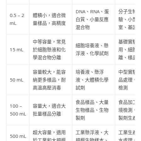
DNA、RNA、蛋
分子生物
0.5 – 2
體積小，適合微
白質、小量反應
驗、小型
mL
量樣品，高精度
混合物
室、基因
中等容量，常見
基礎實驗
細胞培養液、懸
15 mL
於細胞懸液和化
用、細胞
浮液、化學試劑
學混合物分離
離、樣品
容量較大，能容
培養液、懸浮
中型實驗
50 mL
納更多樣品，耐
液、大體積化學
品處理、
高溫高壓消毒
試劑
檢測
食品樣品、大量
食品加工
100 –
容量大，適合大
生物樣品、生物
境檢測、
500 mL
批量樣品分離
製劑
製劑生產
超大容量，適用
工業懸浮液、大
工業生產
500 mL
於工業和大規模
規模生物樣本、
水處理、