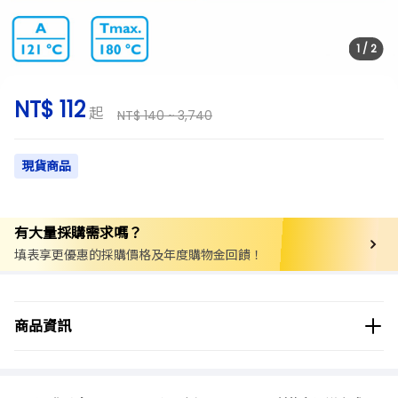
1
/
2
NT$ 112
起
NT$ 140 ~ 3,740
現貨商品
有大量採購需求嗎？
填表享更優惠的採購價格及年度購物金回饋！
商品分類
實驗用品/耗材
塞子/蓋子
血清瓶蓋
商品資訊
商品品牌
DURAN