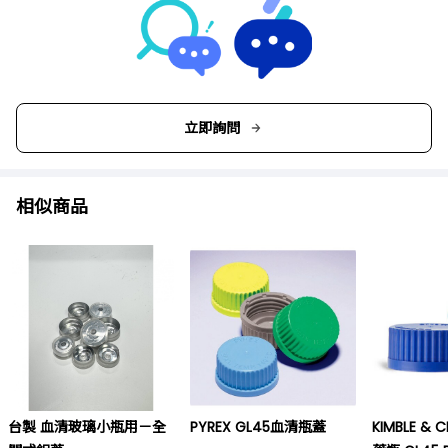
立即詢問
相似商品
台製 血清玻璃小瓶用－全
PYREX GL45血清瓶蓋
KIMBLE &