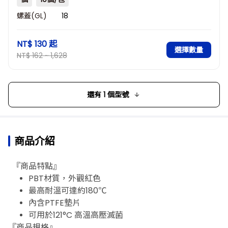
螺蓋(GL)
18
NT$ 130
起
選擇數量
NT$ 162 ~ 1,628
還有 1 個型號
商品介紹
『商品特點』
PBT材質，外觀紅色
最高耐溫可達約180℃
內含PTFE墊片
可用於121°C 高溫高壓滅菌
『商品規格』