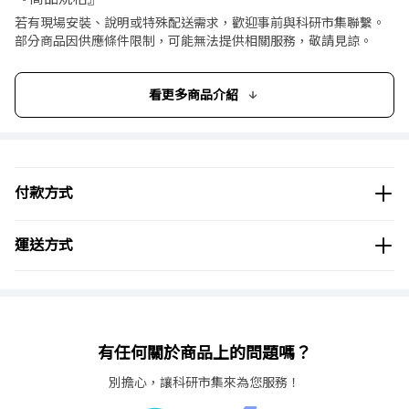
若有現場安裝、說明或特殊配送需求，歡迎事前與科研市集聯繫。
原廠型號
瓶蓋(GL)
直徑(mm)
高度(mm)
部分商品因供應條件限制，可能無法提供相關服務，敬請見諒。
2924008
14
20
17
看更多商品介紹
2924011
18
23
20
2924013
25
33
23
2924019
32
41
26
付款方式
2924028
45
54
28
運送方式
有任何關於商品上的問題嗎？
別擔心，讓科研市集來為您服務！