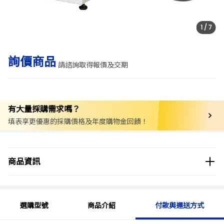
1
/
7
詢價商品
請諮詢取得報價及交期
有大量採購需求嗎？
填表享更優惠的採購價格及年度購物金回饋！
商品分類
實驗儀器/設備
離心機
高速離心機
商品資訊
商品品牌
Shuke
選購型號
商品介紹
付款與運送方式