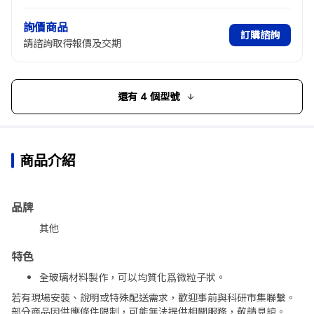
詢價商品
訂購諮詢
請諮詢取得報價及交期
還有 4 個型號
商品介紹
品牌
其他
特色
全玻璃材料製作，可以均質化爲微粒子狀。
帶有用於微調整與粗調整的兩個研杵。
若有現場安裝、說明或特殊配送需求，歡迎事前與科研市集聯繫。
部分商品因供應條件限制，可能無法提供相關服務，敬請見諒。