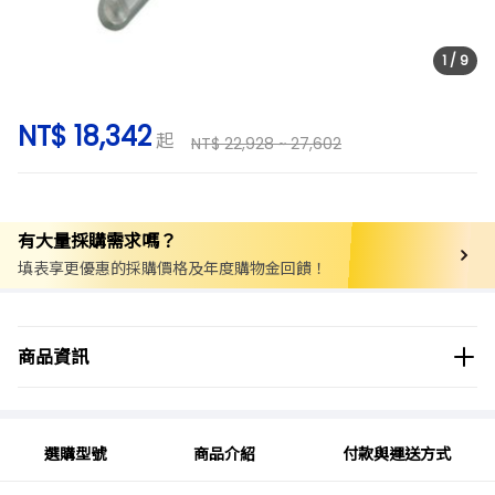
1
/
9
NT$ 18,342
起
NT$ 22,928 ~ 27,602
有大量採購需求嗎？
填表享更優惠的採購價格及年度購物金回饋！
商品分類
實驗儀器/設備
均質機/乳化機
商品資訊
商品品牌
選購型號
商品介紹
付款與運送方式