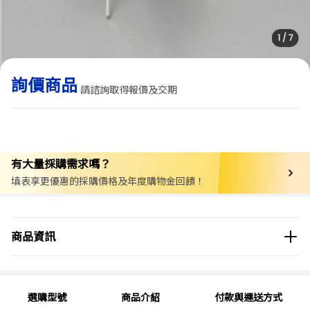
1
/
7
詢價商品
請諮詢取得報價及交期
有大量採購需求嗎？
填表享更優惠的採購價格及年度購物金回饋！
商品分類
實驗儀器/設備
調壓閥
商品資訊
商品品牌
選購型號
商品介紹
付款與運送方式