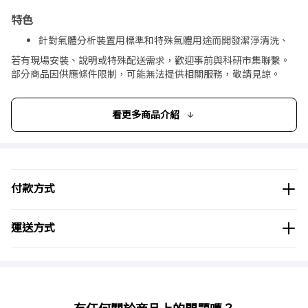
特色
針對氣體分析裝置用標準和特殊氣體用途而開發潔淨清洗、
組裝型號。
若有現場安裝、說明或特殊配送需求，歡迎事前與科研市集聯繫。
部分商品因供應條件限制，可能無法提供相關服務，敬請見諒。
內容
材質:本體 不鏽鋼(SUS316)、閥座 聚四氟乙烯(R)或聚四氟乙
看更多商品介紹
烯(R)、膜片 不鏽鋼(SUS316)・聚四氟乙烯(R)板
GS系列
※入口 出口壓力計・接頭有其他規格，敬請諮詢。
付款方式
運送方式