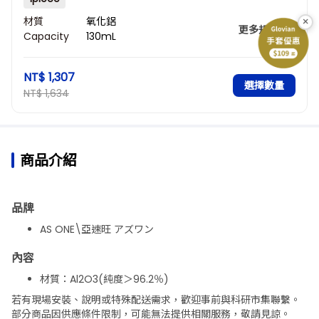
×
材質
氧化鋁
更多規格
Capacity
130mL
(Contains
calculated
Size
100 x 100 x 25mm
NT$ 1,307
values)
(Square
選擇數量
NT$ 1,634
type)
(Vertical x
horizontal x
height)
商品介紹
品牌
AS ONE\亞速旺 アズワン
內容
材質：Al2O3(純度＞96.2％)
體積密度：3.6g cm3
若有現場安裝、說明或特殊配送需求，歡迎事前與科研市集聯繫。
曲げ強さ：300MPa
部分商品因供應條件限制，可能無法提供相關服務，敬請見諒。