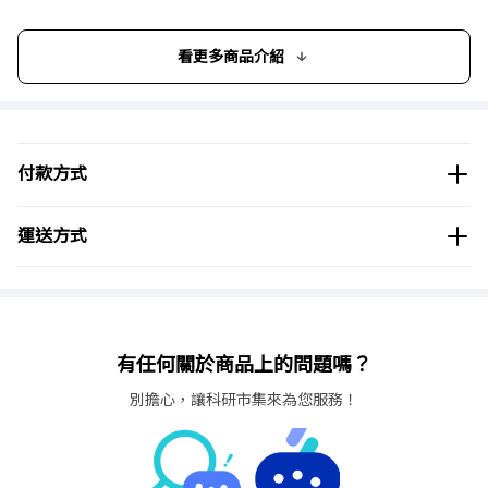
ロックウェル硬度：80HRA
顏色：ホワイト
使用推奨溫度：1400℃以下
看更多商品介紹
符合RoHS2 (EU)2015 863
付款方式
運送方式
有任何關於商品上的問題嗎？
別擔心，讓科研市集來為您服務！