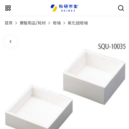
首頁
實驗用品/耗材
坩堝
氧化鋁坩堝