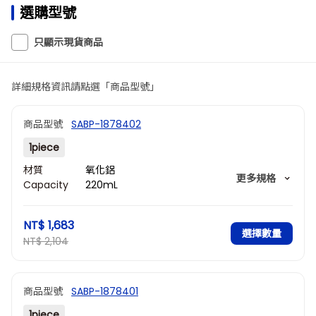
選購型號
只顯示現貨商品
詳細規格資訊請點選「商品型號」
商品型號
SABP-1878402
1piece
材質
氧化鋁
更多規格
Capacity
220mL
(Contains
calculated
Size
100 x 100 x 35mm
NT$ 1,683
values)
(Square
選擇數量
NT$ 2,104
type)
(Vertical x
horizontal x
height)
商品型號
SABP-1878401
1piece