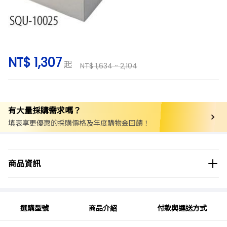
NT$ 1,307
起
NT$ 1,634 ~ 2,104
有大量採購需求嗎？
填表享更優惠的採購價格及年度購物金回饋！
商品分類
實驗用品/耗材
坩堝
氧化鋁坩堝
商品資訊
商品品牌
AS ONE
選購型號
商品介紹
付款與運送方式