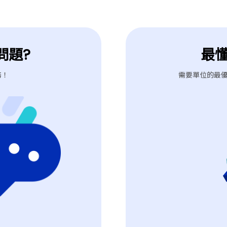
問題?
最
務！
需要單位的最優