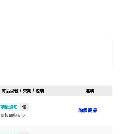
高度(mm)
商品型號 / 交期 / 包裝
選購
訂購後通知
個
詢價商品
273
取得報價與交期