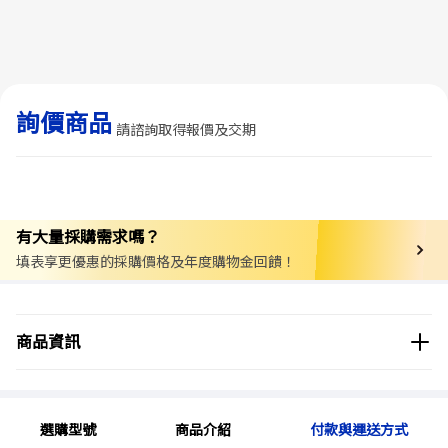
詢價商品
請諮詢取得報價及交期
有大量採購需求嗎？
填表享更優惠的採購價格及年度購物金回饋！
商品分類
實驗儀器/設備
離心機
高速離心機
商品資訊
商品品牌
Blue Ray Biotech
選購型號
商品介紹
付款與運送方式