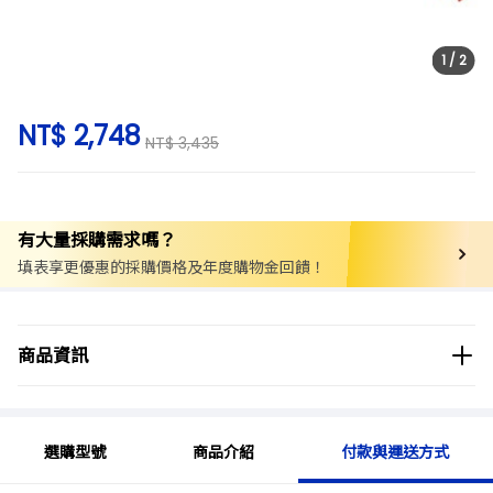
1
/
2
NT$ 2,748
NT$ 3,435
有大量採購需求嗎？
填表享更優惠的採購價格及年度購物金回饋！
商品分類
實驗用品/耗材
食品衛生/檢驗
清潔/消毒
商品資訊
商品品牌
選購型號
商品介紹
付款與運送方式