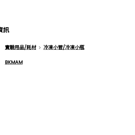
資訊
實驗用品/耗材
冷凍小管/冷凍小瓶
BKMAM