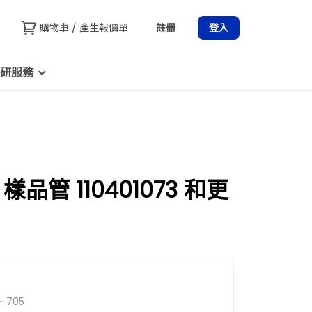
購物車 / 產生報價單
註冊
登入
研服務
樣品管 110401073 和更
~ 705