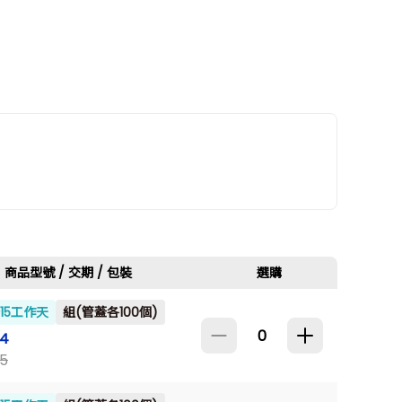
商品型號 / 交期 / 包裝
選購
~15工作天
組(管蓋各100個)
64
5