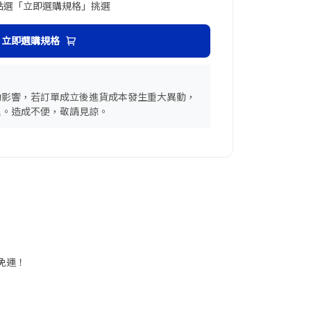
點選「立即選購規格」挑選
立即選購規格
動影響，若訂單成立後進貨成本發生重大異動，
理。造成不便，敬請見諒。
請再留意商品規格
享免運！