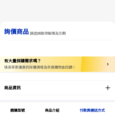
詢價商品
請諮詢取得報價及交期
有大量採購需求嗎？
填表享更優惠的採購價格及年度購物金回饋！
商品分類
實驗用品/耗材
廢液儲存桶
商品資訊
商品品牌
Thermo Fisher Nalgene
選購型號
商品介紹
付款與運送方式