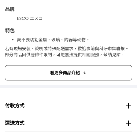
品牌
ESCO エスコ
特色
請不要切割金屬、玻璃、陶器等硬物。
請注意刀片的操作。
若有現場安裝、說明或特殊配送需求，歡迎事前與科研市集聯繫。
1片裝。
部分商品因供應條件限制，可能無法提供相關服務，敬請見諒。
內容
看更多商品介紹
舊EA589DA-11、舊DA-12、DA-13、DA-14用替換刀刃
刀刃材質:氧化鋯陶瓷
刀刃長度:75mm
刀刃寬度:10mm
刀刃厚度:0.8mm
付款方式
重量:2g
外殼尺寸:113×22×9mm
總重量:9g
運送方式