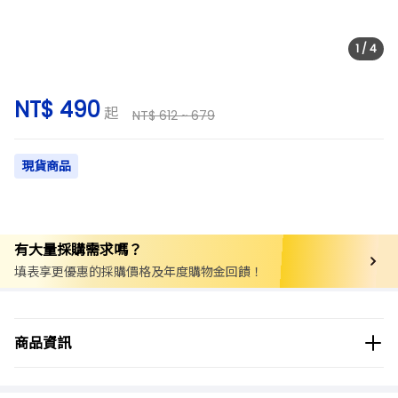
1
/
4
NT$ 490
起
NT$ 612 ~ 679
現貨商品
有大量採購需求嗎？
填表享更優惠的採購價格及年度購物金回饋！
商品分類
工具/五金
五金其他相關
鈑金工具
商品資訊
商品品牌
ESCO