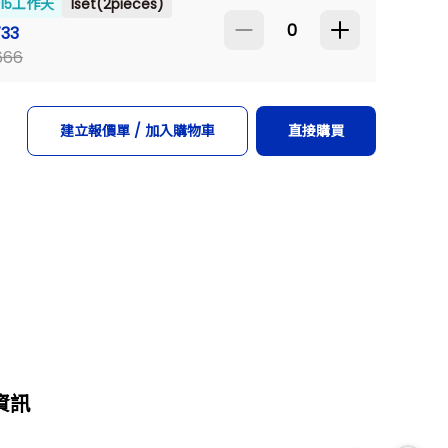
~15工作天
1set(2pieces)
733
666
建立報價單 / 加入購物車
直接購買
資訊