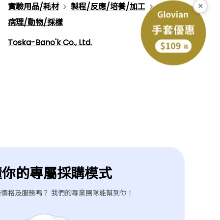
×
實驗用品/耗材
製程/反應/培養/加工
病理/動物/採樣
Toska-Bano'k Co., Ltd.
下一個型號
懂你的專屬採購模式
價格及服務嗎？ 我們的專業團隊能幫到你！