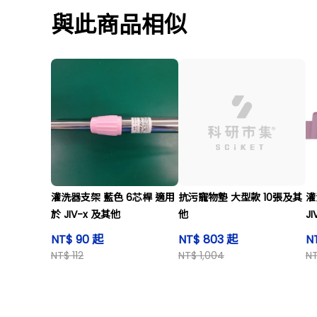
與此商品相似
灌洗器支架 藍色 6芯桿 適用
抗污寵物墊 大型款 10張及其
灌
於 JIV-x 及其他
他
J
NT$ 90 起
NT$ 803 起
N
NT$ 112
NT$ 1,004
NT