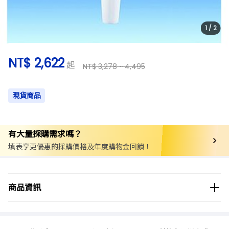
1
/
2
NT$ 2,622
起
NT$ 3,278 ~ 4,495
現貨商品
有大量採購需求嗎？
填表享更優惠的採購價格及年度購物金回饋！
商品分類
實驗用品/耗材
漏斗
商品資訊
商品品牌
VITLAB