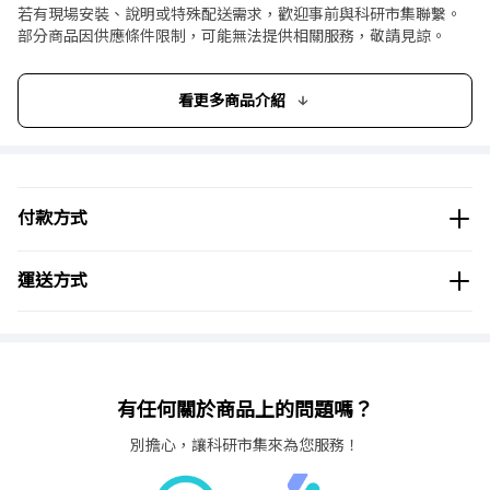
若有現場安裝、說明或特殊配送需求，歡迎事前與科研市集聯繫。
【商品規格】
部分商品因供應條件限制，可能無法提供相關服務，敬請見諒。
材質
原廠型號
Volume
Ø (mm)
長
(ml)
看更多商品介紹
HDPE
42294
12500
400
HDPE
42393
17500
430
付款方式
運送方式
有任何關於商品上的問題嗎？
別擔心，讓科研市集來為您服務！