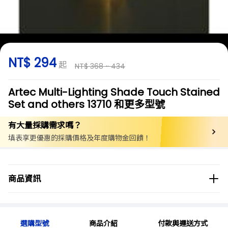
NT$ 294
起
NT$ 368 ~ 434
Artec Multi-Lighting Shade Touch Stained
Set and others 13710 和更多型號
有大量採購需求嗎？
填表享更優惠的採購價格及年度購物金回饋！
商品分類
實驗用品/耗材
教育/學習用品
美術用品
工藝
商品資訊
商品品牌
Artec
選購型號
商品介紹
付款與運送方式