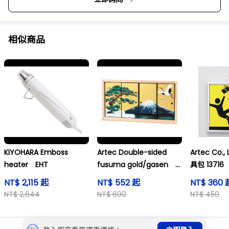
相似商品
KIYOHARA Emboss
Artec Double-sided
Artec Co.
heater EHT
fusuma gold/gasen
具包 13716
13138
NT$ 2,115 起
NT$ 552 起
NT$ 360 
NT$ 2,644
NT$ 690
NT$ 450