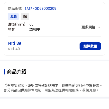
商品型號
SABP-GD53000209
現貨
1個
直徑(mm)
65
更多規格
材質
塑膠PP
腳長(mm)
22
腳外直徑
17
NT$ 39
(mm)
選擇數量
NT$ 49
商品介紹
若有現場安裝、說明或特殊配送需求，歡迎事前與科研市集聯繫。
部分商品因供應條件限制，可能無法提供相關服務，敬請見諒。