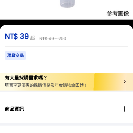
NT$ 39
起
NT$ 49 ~ 200
現貨商品
有大量採購需求嗎？
填表享更優惠的採購價格及年度購物金回饋！
商品分類
實驗用品/耗材
漏斗
商品資訊
商品品牌
AS ONE