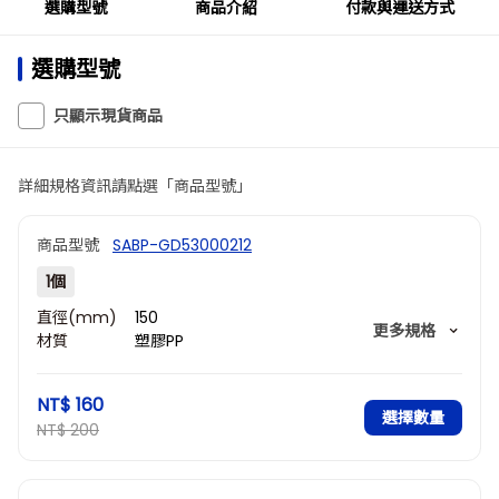
選購型號
商品介紹
付款與運送方式
選購型號
只顯示現貨商品
詳細規格資訊請點選「商品型號」
商品型號
SABP-GD53000212
1個
直徑(mm)
150
更多規格
材質
塑膠PP
腳長(mm)
32
腳外直徑
30
NT$ 160
(mm)
選擇數量
NT$ 200