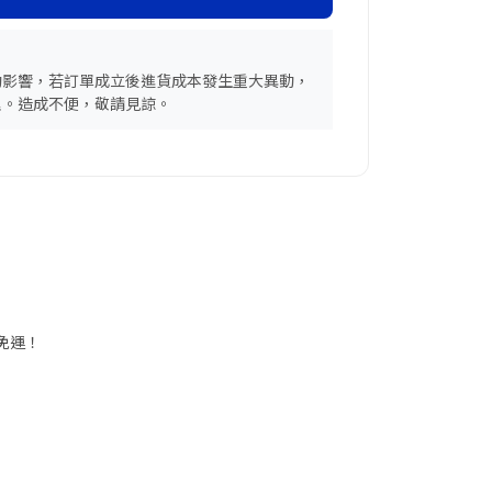
動影響，若訂單成立後進貨成本發生重大異動，
理。造成不便，敬請見諒。
享免運！
請再留意商品規格
商品圖