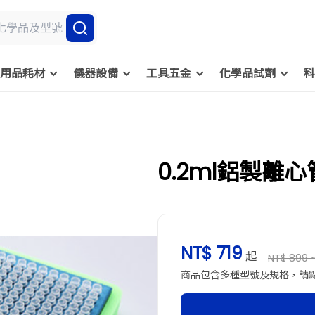
用品耗材
儀器設備
工具五金
化學品試劑
科
0.2ml鋁製離
NT$ 719
起
NT$ 899 ~
商品包含多種型號及規格，請