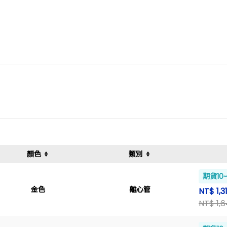
顏色
類別
期貨10
金色
離心管
NT$ 1,3
NT$ 1,