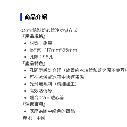
商品介紹
0.2ml鋁製離心管冷凍儲存架
上一個型號
『產品規格』
材質：鋁製
長*寬：117mm*85mm
孔數：96孔
『產品特色』
孔間距設計合理（放置的PCR管和蓋之間不會互
可在冰浴或冰箱中快速降溫
光滑無毛刺（精細加工）
高效熱傳導
適合0.2ml離心管
『注意事項』
底座為圖中綠色的商品
產地：中國