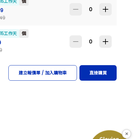
~15工作天
個
19
649
~15工作天
個
9
9
建立報價單 / 加入購物車
直接購買
×