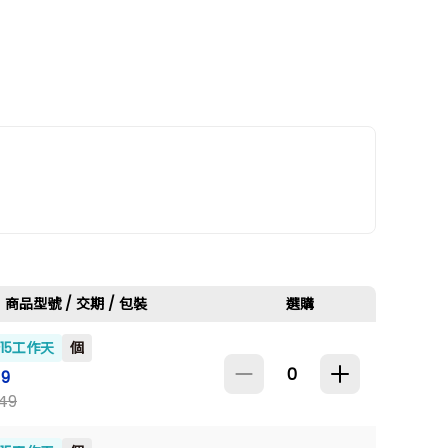
商品型號 / 交期 / 包裝
選購
~15工作天
個
19
649