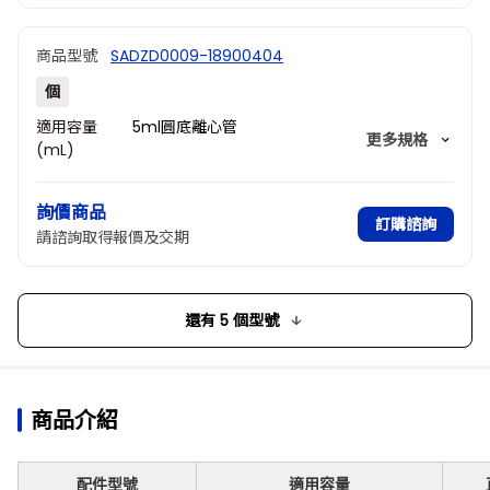
商品型號
SADZD0009-18900404
個
適用容量
5ml圓底離心管
更多規格
(mL)
孔數
8
孔徑(mm)
13.6
詢價商品
深度(mm)
42
訂購諮詢
請諮詢取得報價及交期
還有 5 個型號
商品介紹
配件型號
適用容量