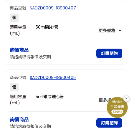
商品型號
SADZD0009-18900407
個
適用容量
50ml離心管
更多規格
(mL)
孔數
4
孔徑(mm)
29.6
詢價商品
深度(mm)
80
訂購諮詢
請諮詢取得報價及交期
商品型號
SADZD0009-18900405
個
適用容量
5ml錐底離心管
×
更多規格
(mL)
孔數
8
孔徑(mm)
17
詢價商品
深度(mm)
51.5
訂購諮詢
請諮詢取得報價及交期