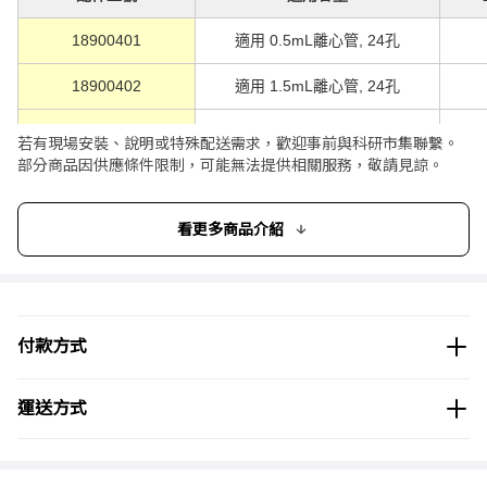
18900401
適用 0.5mL離心管, 24孔
18900402
適用 1.5mL離心管, 24孔
18900403
適用 2mL離心管, 24孔
若有現場安裝、說明或特殊配送需求，歡迎事前與科研市集聯繫。
部分商品因供應條件限制，可能無法提供相關服務，敬請見諒。
18900404
適用 5mL離心管(圓底), 8孔
18900405
適用 5mL離心管(錐底), 8孔
看更多商品介紹
18900406
適用 15mL離心管, 8孔
18900407
適用 50mL離心管, 4孔
付款方式
18900420
適用0.2mL PCR管，八連排管及96
孔板
運送方式
18900423
適用96/384孔板
【相關商品】
ONiLAB® 恆溫振盪乾浴器 附加熱塊 HCM100-Pro/HM100-