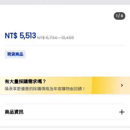
1
/
9
NT$ 5,513
NT$ 6,734 ~ 13,466
現貨商品
有大量採購需求嗎？
填表享更優惠的採購價格及年度購物金回饋！
商品分類
實驗儀器/設備
乾浴器/乾浴槽
商品資訊
商品品牌
Onilab