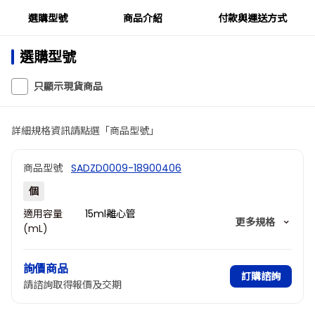
選購型號
商品介紹
付款與運送方式
選購型號
只顯示現貨商品
詳細規格資訊請點選「商品型號」
商品型號
SADZD0009-18900406
個
適用容量
15ml離心管
更多規格
(mL)
孔數
8
孔徑(mm)
16.9
詢價商品
深度(mm)
80
訂購諮詢
請諮詢取得報價及交期