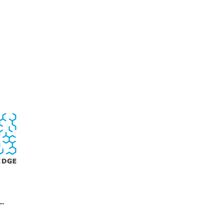
e， 97%