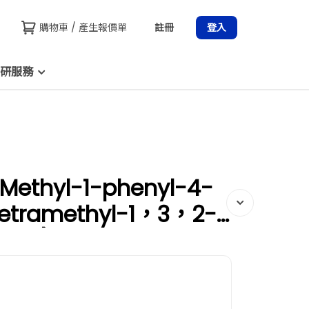
購物車 / 產生報價單
註冊
登入
研服務
Methyl-1-phenyl-4-
tramethyl-1，3，2-
2-yl)-1H-pyrazole，
ers CC15539DA 和更多