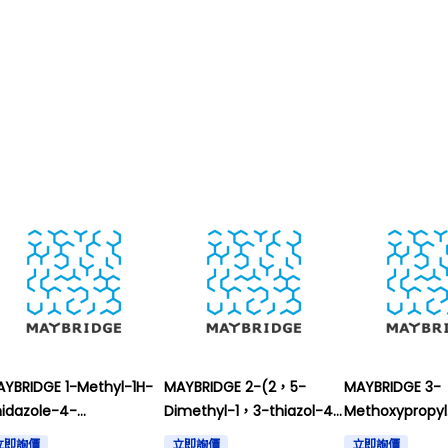
YBRIDGE 1-Methyl-1H-
MAYBRIDGE 2-(2，5-
MAYBRIDGE 3-
idazole-4-
Dimethyl-1，3-thiazol-4-
Methoxypropyl
ulfonamide， 97% and
yl)acetic acid， 97% and
isothiocyanat
立即詢價
立即詢價
立即詢價