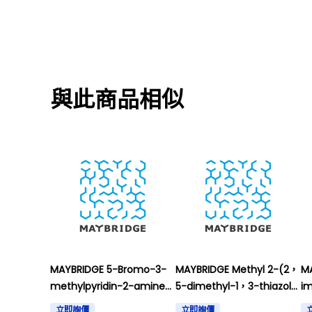
與此商品相似
MAYBRIDGE 5-Bromo-3-
MAYBRIDGE Methyl 2-(2，
MA
methylpyridin-2-amine，
5-dimethyl-1，3-thiazol-
im
97% and others
4-yl)acetate， 97% and
s
立即詢價
立即詢價