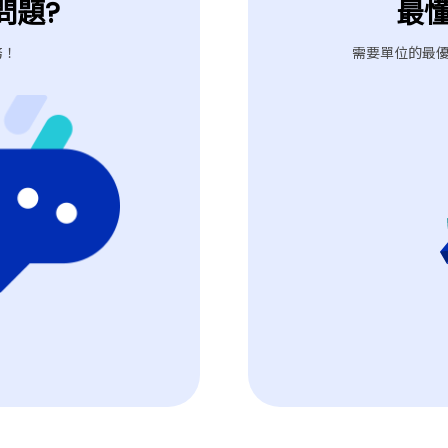
問題?
最
務！
需要單位的最優