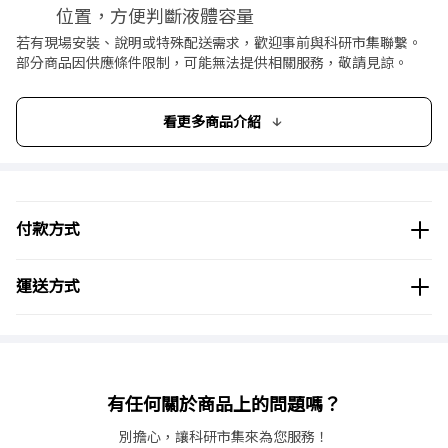
位置，方便判斷液體容量
【商品規格】
若有現場安裝、說明或特殊配送需求，歡迎事前與科研市集聯繫。
部分商品因供應條件限制，可能無法提供相關服務，敬請見諒。
底部長、寬(mm) : 170*115
高度(mm)
280
:
重量(g)
:
標準款180g、加厚款210g
看更多商品介紹
付款方式
運送方式
有任何關於商品上的問題嗎？
別擔心，讓科研市集來為您服務！