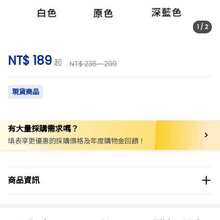
1
/
2
NT$ 189
起
NT$ 236 ~ 299
現貨商品
有大量採購需求嗎？
填表享更優惠的採購價格及年度購物金回饋！
商品分類
實驗用品/耗材
廢液儲存桶
商品資訊
商品品牌