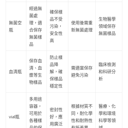
經過無
確保樣
菌處
品不受
生物醫學
無菌空
理，適
使用後需重
污染，
領域保存
瓶
合保存
新無菌處理
安全性
無菌樣品
無菌樣
高
品
防止樣
保存血
品降
臨床檢測
清、血
需適當保存
血清瓶
解，確
和科研分
漿等生
避免污染
保樣品
析
物樣品
穩定性
多用途
容器，
根據材質不
醫療、化
密封性
可用於
同，耐化學
學和環境
vial瓶
好，應
各種樣
性和耐熱性
科學等領
用廣泛
品的保
有所差異
域