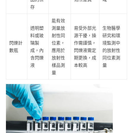
存
能有效
透明塑
測量放
易受外部光
生物醫學
料或玻
射性同
源干擾，操
研究和環
閃爍計
璃製
位素，
作需謹慎，
境監測中
數瓶
成，內
應用於
閃爍液需定
的放射性
含閃爍
放射性
期更換，成
同位素測
液
樣品測
本較高
量
量