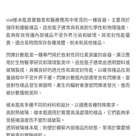
vial樣本瓶是實驗室和醫療應用中常見的一種容器，主要用於
儲存和運輸樣品。這些瓶子通常具有高耐化學性和物理強度，
能夠有效保護內部樣品不受外界污染和破壞。其密封性能優
異，適合長時間保存各種液體、粉末和其他樣品。
閃爍計數瓶是一種專門用於放射性同位素測量的容器，廣泛應
用於生物醫學研究和環境監測中。這些瓶子通常由透明塑料或
玻璃製成，具備良好的透光性和高密封性能，以確保樣品在測
量過程中不受外界干擾。閃爍計數瓶內部通常含有閃爍液，當
放射性樣品發生衰變時，產生的輻射會激發閃爍液發光，進而
被計數儀檢測到。
樣本瓶有多種不同的材料和設計，以適應各種特殊需求。
高耐熱玻璃：樣本瓶適用於需要高溫處理的樣品，它們能夠承
受極端溫度而不變形或破裂。
透明玻璃樣本瓶：則便於觀察內部樣品的狀態，常用於需要頻
繁檢查的實驗過程。