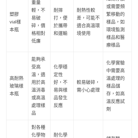
重量
或需要頻
輕，不
耐摔
耐熱性較
塑膠
繁移動的
易破
打，便
差，可能不
vial樣
樣品，如
碎，價
於攜帶
適合高溫環
本瓶
環境監測
格相對
和運輸
境使用
樣品和醫
低廉
療樣品
能夠承
化學實驗
受高
化學穩
中需要高
溫，適
定性
高耐熱
溫處理的
用於高
好，不
較易破碎，
玻璃樣
樣品儲
溫消毒
易與樣
需小心處理
本瓶
存，如高
或高溫
品發生
溫反應試
處理樣
反應
劑
品
對各種
化學物
耐化學