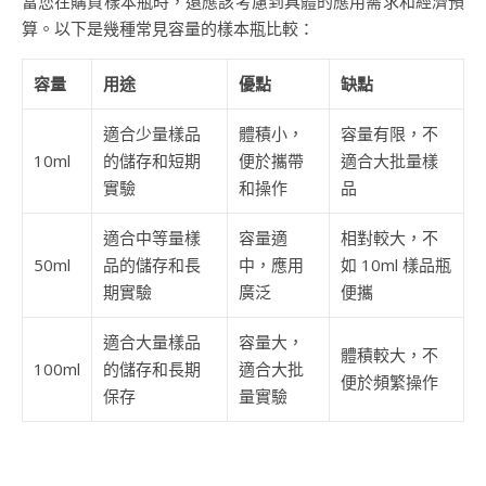
當您在購買樣本瓶時，還應該考慮到具體的應用需求和經濟預
算。以下是幾種常見容量的樣本瓶比較：
容量
用途
優點
缺點
適合少量樣品
體積小，
容量有限，不
10ml
的儲存和短期
便於攜帶
適合大批量樣
實驗
和操作
品
適合中等量樣
容量適
相對較大，不
50ml
品的儲存和長
中，應用
如 10ml 樣品瓶
期實驗
廣泛
便攜
適合大量樣品
容量大，
體積較大，不
100ml
的儲存和長期
適合大批
便於頻繁操作
保存
量實驗