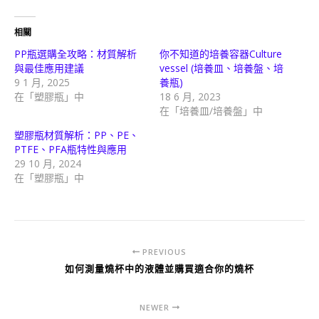
相關
PP瓶選購全攻略：材質解析
你不知道的培養容器Culture
與最佳應用建議
vessel (培養皿、培養盤、培
9 1 月, 2025
養瓶)
在「塑膠瓶」中
18 6 月, 2023
在「培養皿/培養盤」中
塑膠瓶材質解析：PP、PE、
PTFE、PFA瓶特性與應用
29 10 月, 2024
在「塑膠瓶」中
PREVIOUS
如何測量燒杯中的液體並購買適合你的燒杯
NEWER