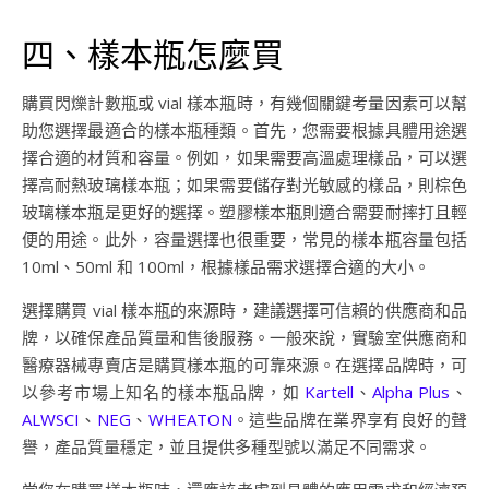
四、樣本瓶怎麼買
購買閃爍計數瓶或 vial 樣本瓶時，有幾個關鍵考量因素可以幫
助您選擇最適合的樣本瓶種類。首先，您需要根據具體用途選
擇合適的材質和容量。例如，如果需要高溫處理樣品，可以選
擇高耐熱玻璃樣本瓶；如果需要儲存對光敏感的樣品，則棕色
玻璃樣本瓶是更好的選擇。塑膠樣本瓶則適合需要耐摔打且輕
便的用途。此外，容量選擇也很重要，常見的樣本瓶容量包括
10ml、50ml 和 100ml，根據樣品需求選擇合適的大小。
選擇購買 vial 樣本瓶的來源時，建議選擇可信賴的供應商和品
牌，以確保產品質量和售後服務。一般來說，實驗室供應商和
醫療器械專賣店是購買樣本瓶的可靠來源。在選擇品牌時，可
以參考市場上知名的樣本瓶品牌，如
Kartell
、
Alpha Plus
、
ALWSCI
、
NEG
、
WHEATON
。這些品牌在業界享有良好的聲
譽，產品質量穩定，並且提供多種型號以滿足不同需求。