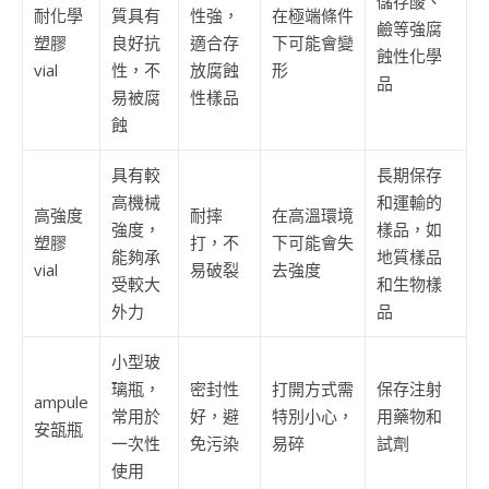
儲存酸、
耐化學
質具有
性強，
在極端條件
鹼等強腐
塑膠
良好抗
適合存
下可能會變
蝕性化學
vial
性，不
放腐蝕
形
品
易被腐
性樣品
蝕
具有較
長期保存
高機械
和運輸的
高強度
耐摔
在高溫環境
強度，
樣品，如
塑膠
打，不
下可能會失
能夠承
地質樣品
vial
易破裂
去強度
受較大
和生物樣
外力
品
小型玻
璃瓶，
密封性
打開方式需
保存注射
ampule
常用於
好，避
特別小心，
用藥物和
安瓿瓶
一次性
免污染
易碎
試劑
使用